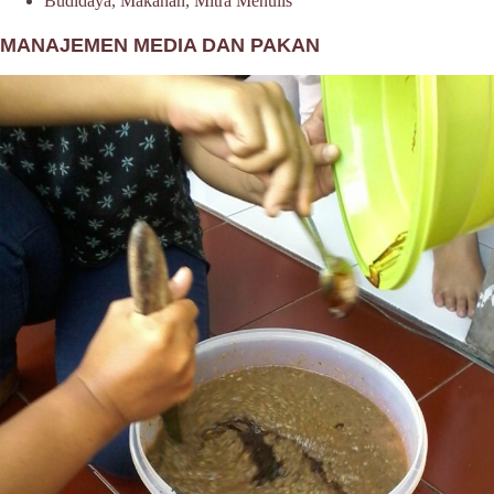
Budidaya
,
Makanan
,
Mitra Menulis
MANAJEMEN MEDIA DAN PAKAN