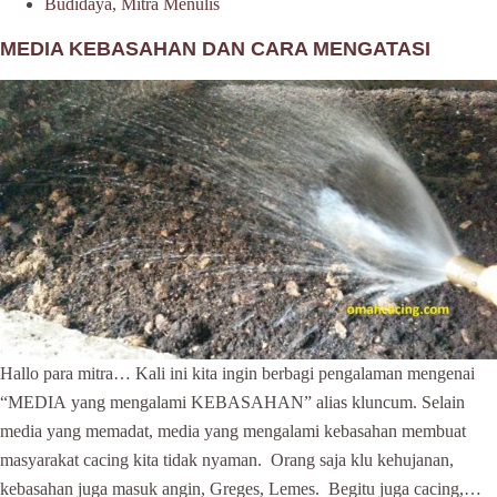
Budidaya
,
Mitra Menulis
MEDIA KEBASAHAN DAN CARA MENGATASI
Hallo para mitra… Kali ini kita ingin berbagi pengalaman mengenai
“MEDIA yang mengalami KEBASAHAN” alias kluncum. Selain
media yang memadat, media yang mengalami kebasahan membuat
masyarakat cacing kita tidak nyaman. Orang saja klu kehujanan,
kebasahan juga masuk angin, Greges, Lemes. Begitu juga cacing,…