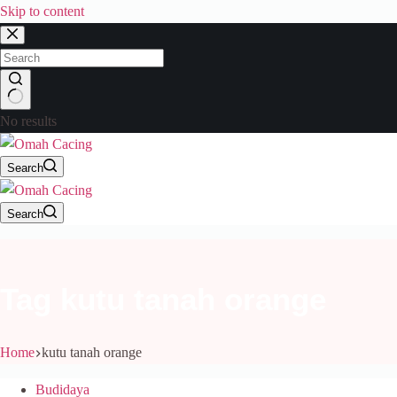
Skip to content
No results
Search
Search
Tag
kutu tanah orange
Home
kutu tanah orange
Budidaya