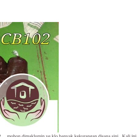
mohon dimaklumin ye klo banyak kekurangan disana sini. Kali ini ane 