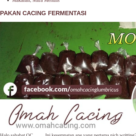
Makanan
,
Mitra Menulis
PAKAN CACING FERMENTASI
Halo sahabat OC……. Ini kesempatan ane yang pertama nich writting2….