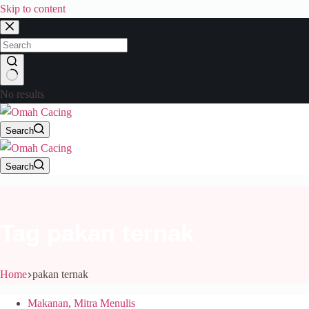
Skip to content
No results
Search
Search
Tag
pakan ternak
Home
pakan ternak
Makanan
,
Mitra Menulis