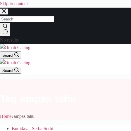
Skip to content
No results
Search
Search
Tag
ampas tahu
Home
ampas tahu
Budidaya
,
Serba Serbi