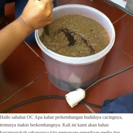
Hallo sahabat OC Apa kabar perkembangan budidaya cacingnya,
tentunya makin berkembangnya. Kali ini kami akan bahas
bagaimanakah seharusnya kita memanage persediaan media dan