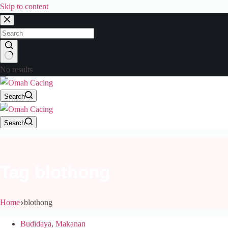
Skip to content
No results
Search
Search
Tag
blothong
Home
blothong
Budidaya
,
Makanan